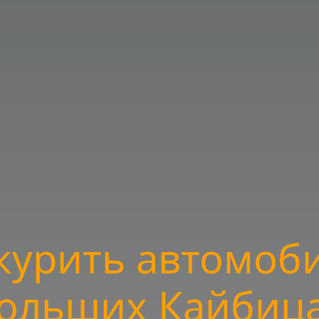
курить автомоби
ольших Кайбиц