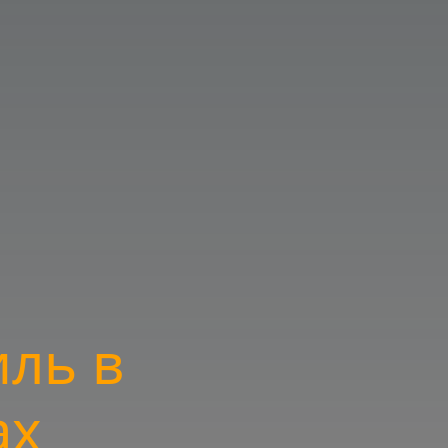
ль в
ах