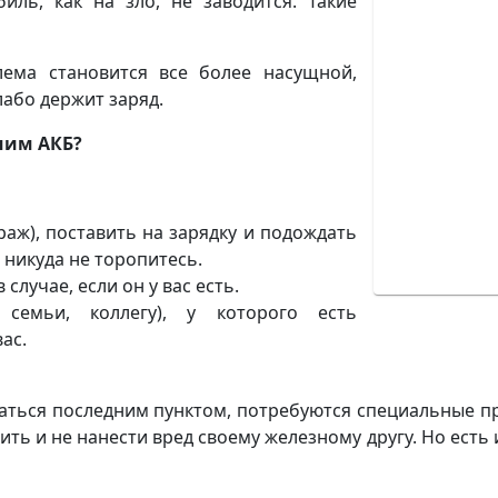
биль, как на зло, не заводится. Такие
лема становится все более насущной,
лабо держит заряд.
шим АКБ?
раж), поставить на зарядку и подождать
ы никуда не торопитесь.
лучае, если он у вас есть.
 семьи, коллегу), у которого есть
ас.
аться последним пунктом, потребуются специальные п
ть и не нанести вред своему железному другу. Но есть