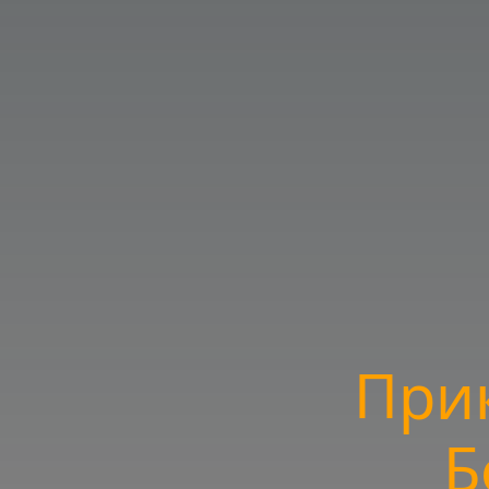
При
Б