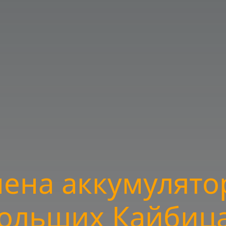
ена аккумулято
ольших Кайбиц