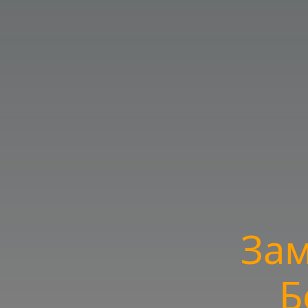
Зам
Б