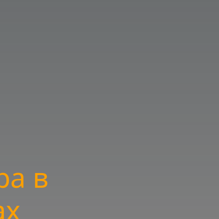
ра в
ах