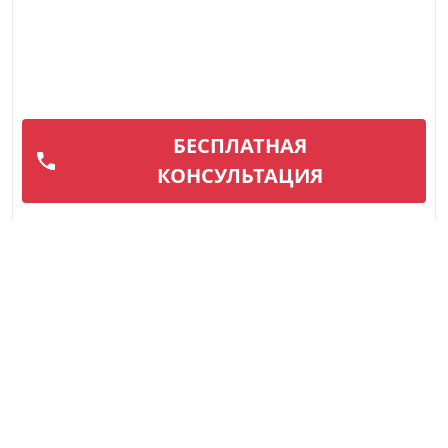
БЕСПЛАТНАЯ
КОНСУЛЬТАЦИЯ
Замена аккумулятора
Вышедший из строя аккумулятор автомобиля не
редкость, особенно в условиях нашего сурового
климата. Отрицательные темпера...
Подробнее
Вызвать мастера