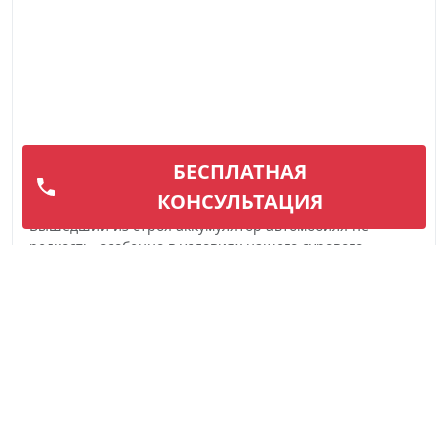
БЕСПЛАТНАЯ
Замена аккумулятора
КОНСУЛЬТАЦИЯ
Вышедший из строя аккумулятор автомобиля не
редкость, особенно в условиях нашего сурового
климата. Отрицательные темпера...
Подробнее
Вызвать мастера