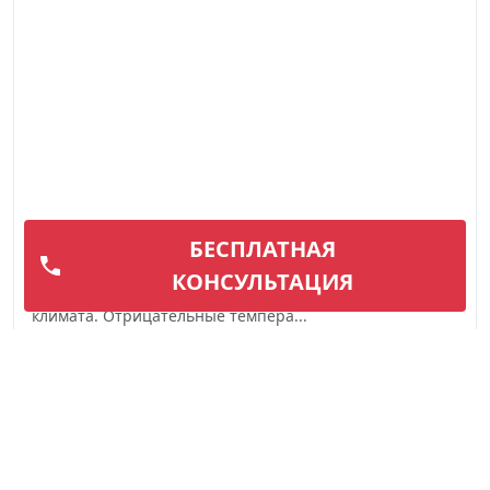
Замена аккумулятора
БЕСПЛАТНАЯ
Вышедший из строя аккумулятор автомобиля не
КОНСУЛЬТАЦИЯ
редкость, особенно в условиях нашего сурового
климата. Отрицательные темпера...
Подробнее
Вызвать мастера