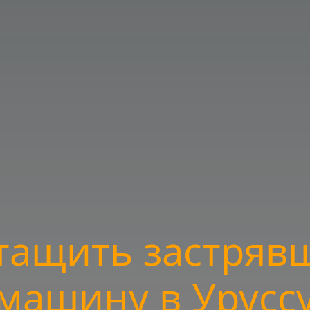
тащить застряв
машину в Урусс