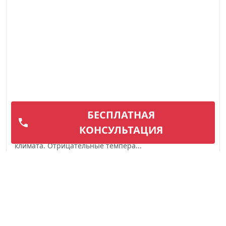
Замена аккумулятора
БЕСПЛАТНАЯ
Вышедший из строя аккумулятор автомобиля не
КОНСУЛЬТАЦИЯ
редкость, особенно в условиях нашего сурового
климата. Отрицательные темпера...
Подробнее
Вызвать мастера