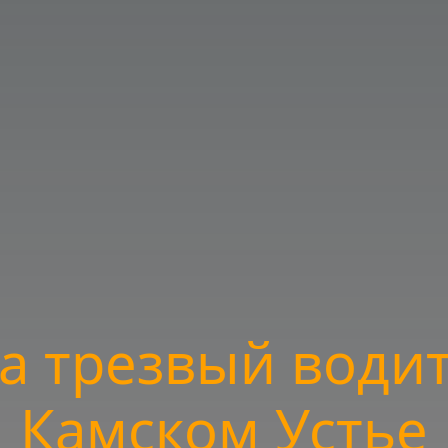
га трезвый водит
Камском Устье