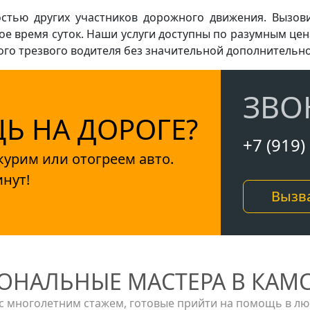
стью других участников дорожного движения. Вызови
е время суток. Наши услуги доступны по разумным це
о трезвого водителя без значительной дополнительно
ЗВО
 НА ДОРОГЕ?
+7 (919)
курим или отогреем авто.
нут!
Вызва
ОНАЛЬНЫЕ МАСТЕРА В КАМС
 многолетним стажем, готовые прийти на помощь в лю