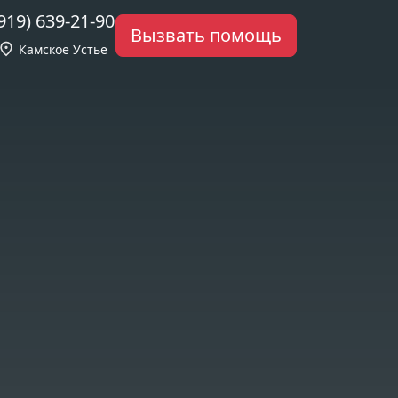
919) 639-21-90
Вызвать помощь
Камское Устье